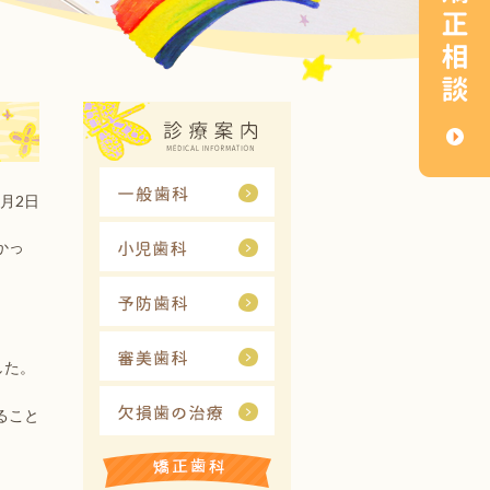
9月2日
かっ
した。
ること