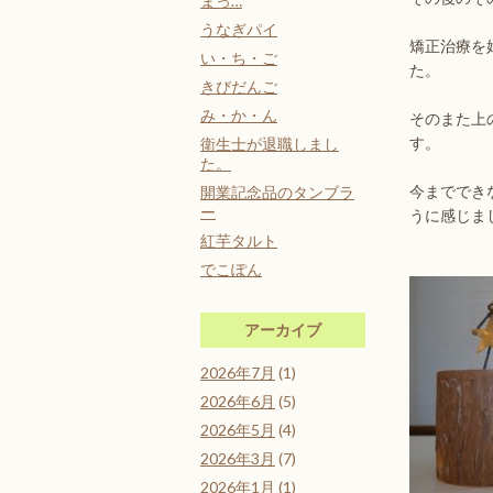
まっ…
うなぎパイ
矯正治療を
い・ち・ご
た。
きびだんご
み・か・ん
そのまた上
す。
衛生士が退職しまし
た。
今まででき
開業記念品のタンブラ
ー
うに感じま
紅芋タルト
でこぽん
アーカイブ
2026年7月
(1)
2026年6月
(5)
2026年5月
(4)
2026年3月
(7)
2026年1月
(1)