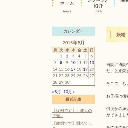
カレンダー
妖精
2015年9月
月
火
水
木
金
土
日
1
2
3
4
5
6
7
8
9
10
11
12
13
当院に通院
14
15
16
17
18
19
20
た」と来院
21
22
23
24
25
26
27
28
29
30
そこで、ち
« 8月
10月 »
お子様は術
最近記事
何度かの練
【症例です】～成人の
ができまし
下顎…
【症例です】倒れてし
その後のそ