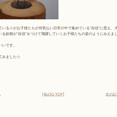
ている☆がお子様たちが何気ない日常の中で集めている”自信”に思え、
いる妖精が”自信”をつけて飛躍していくお子様たちの姿のようにみえま
いいです。
てみました☆
へ
│
BLOG TOP
│
次の記