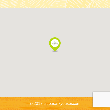
© 2017 tsubasa-kyousei.com