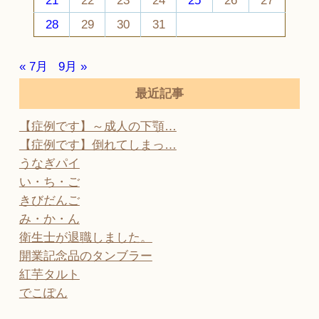
21
22
23
24
25
26
27
28
29
30
31
« 7月
9月 »
最近記事
【症例です】～成人の下顎…
【症例です】倒れてしまっ…
うなぎパイ
い・ち・ご
きびだんご
み・か・ん
衛生士が退職しました。
開業記念品のタンブラー
紅芋タルト
でこぽん