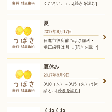
ください。」
…
[続きを読む]
夏
2017年8月17日
日進市役所前つばさ歯科・
矯正歯科は 昨
…
[続きを読む]
夏休み
2017年8月9日
8/10（木）～8/15（火）は休
診と
…
[続きを読む]
くねくね