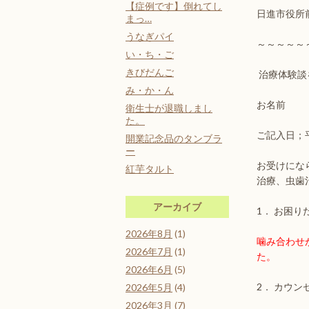
【症例です】倒れてし
日進市役所
まっ…
うなぎパイ
～～～～～
い・ち・ご
きびだんご
治療体験談
み・か・ん
お名前
衛生士が退職しまし
た。
ご記入日；
開業記念品のタンブラ
ー
お受けにな
紅芋タルト
治療、虫歯
アーカイブ
1． お困
2026年8月
(1)
噛み合わせ
2026年7月
(1)
た。
2026年6月
(5)
2． カウ
2026年5月
(4)
2026年3月
(7)