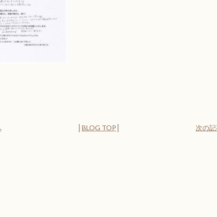
へ
│
BLOG TOP
│
次の記