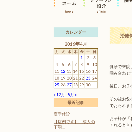
カレンダー
治療
2016年4月
月
火
水
木
金
土
日
1
2
3
4
5
6
7
8
9
10
健診で来院
11
12
13
14
15
16
17
噛み合わせ
18
19
20
21
22
23
24
25
26
27
28
29
30
後日、お子
« 12月
5月 »
その後お父
最近記事
でおられま
夏季休診
お子様が「
【症例です】～成人の
くれるとき
下顎…