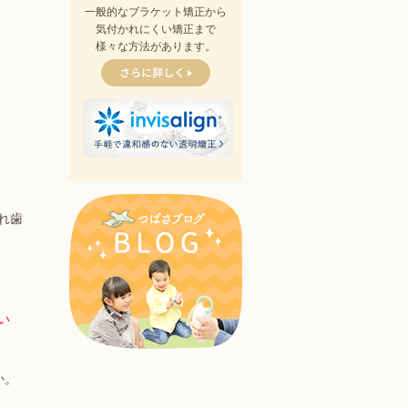
一般的なブラケット矯正から
気付かれにくい矯正まで
様々な方法があります。
れ歯
い
か。