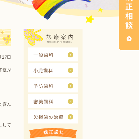
月27日
子様が
て喜ん
しして