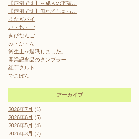
【症例です】～成人の下顎…
【症例です】倒れてしまっ…
うなぎパイ
い・ち・ご
きびだんご
み・か・ん
衛生士が退職しました。
開業記念品のタンブラー
紅芋タルト
でこぽん
アーカイブ
2026年7月
(1)
2026年6月
(5)
2026年5月
(4)
2026年3月
(7)