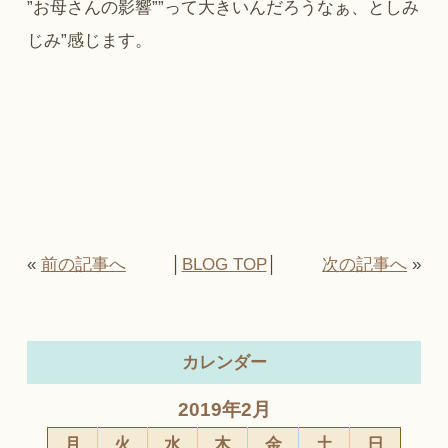
”お母さんの影響””って大きいんだろうなぁ、としみ
じみ”感じます。
«
前の記事へ
│
BLOG TOP
│
次の記事へ
»
カレンダー
2019年2月
月
火
水
木
金
土
日