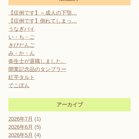
【症例です】～成人の下顎…
【症例です】倒れてしまっ…
うなぎパイ
い・ち・ご
きびだんご
み・か・ん
衛生士が退職しました。
開業記念品のタンブラー
紅芋タルト
でこぽん
アーカイブ
2026年7月
(1)
2026年6月
(5)
2026年5月
(4)