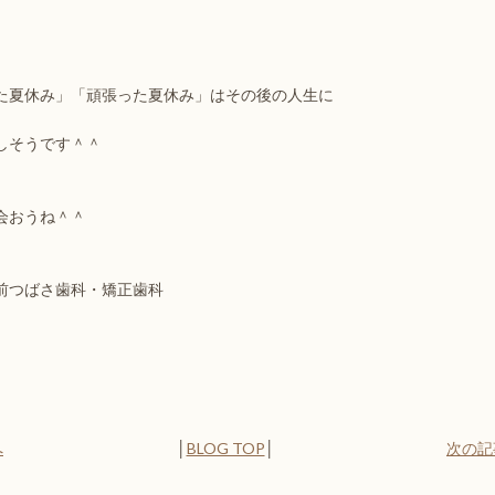
た夏休み」「頑張った夏休み」はその後の人生に
しそうです＾＾
会おうね＾＾
前つばさ歯科・矯正歯科
へ
│
BLOG TOP
│
次の記