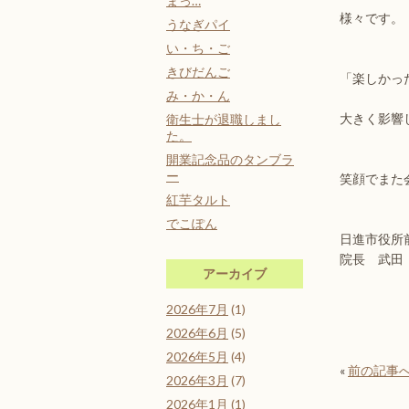
まっ…
様々です。
うなぎパイ
い・ち・ご
きびだんご
「楽しかっ
み・か・ん
大きく影響
衛生士が退職しまし
た。
開業記念品のタンブラ
ー
笑顔でまた
紅芋タルト
でこぽん
日進市役所
院長 武田
アーカイブ
2026年7月
(1)
2026年6月
(5)
2026年5月
(4)
«
前の記事
2026年3月
(7)
2026年1月
(1)