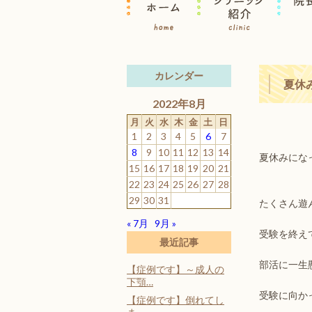
カレンダー
夏休
2022年8月
月
火
水
木
金
土
日
1
2
3
4
5
6
7
8
9
10
11
12
13
14
夏休みにな
15
16
17
18
19
20
21
22
23
24
25
26
27
28
29
30
31
たくさん遊
« 7月
9月 »
受験を終え
最近記事
部活に一生
【症例です】～成人の
下顎…
受験に向か
【症例です】倒れてし