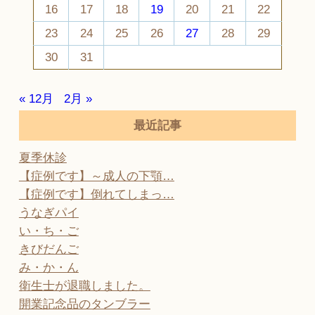
16
17
18
19
20
21
22
23
24
25
26
27
28
29
30
31
« 12月
2月 »
最近記事
夏季休診
【症例です】～成人の下顎…
【症例です】倒れてしまっ…
うなぎパイ
い・ち・ご
きびだんご
み・か・ん
衛生士が退職しました。
開業記念品のタンブラー