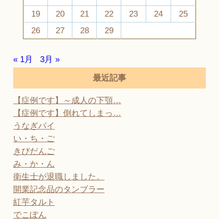
19
20
21
22
23
24
25
26
27
28
29
« 1月
3月 »
最近記事
【症例です】～成人の下顎…
【症例です】倒れてしまっ…
うなぎパイ
い・ち・ご
きびだんご
み・か・ん
衛生士が退職しました。
開業記念品のタンブラー
紅芋タルト
でこぽん