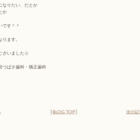
になりたい、だとか
とか
いです＾＾
なります。
ございました☆
前つばさ歯科・矯正歯科
へ
│
BLOG TOP
│
次の記