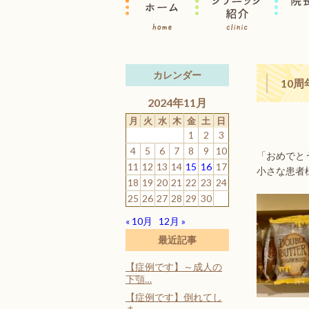
カレンダー
10
2024年11月
月
火
水
木
金
土
日
1
2
3
4
5
6
7
8
9
10
「おめでと
11
12
13
14
15
16
17
小さな患者
18
19
20
21
22
23
24
25
26
27
28
29
30
« 10月
12月 »
最近記事
【症例です】～成人の
下顎…
【症例です】倒れてし