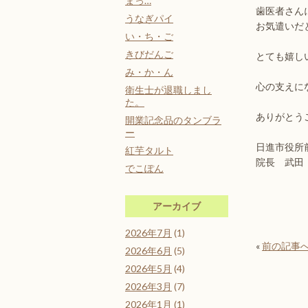
まっ…
歯医者さん
うなぎパイ
お気遣いだ
い・ち・ご
きびだんご
とても嬉し
み・か・ん
心の支えに
衛生士が退職しまし
た。
ありがとう
開業記念品のタンブラ
ー
日進市役所
紅芋タルト
院長 武田
でこぽん
アーカイブ
2026年7月
(1)
«
前の記事
2026年6月
(5)
2026年5月
(4)
2026年3月
(7)
2026年1月
(1)