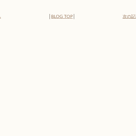
へ
│
BLOG TOP
│
次の記