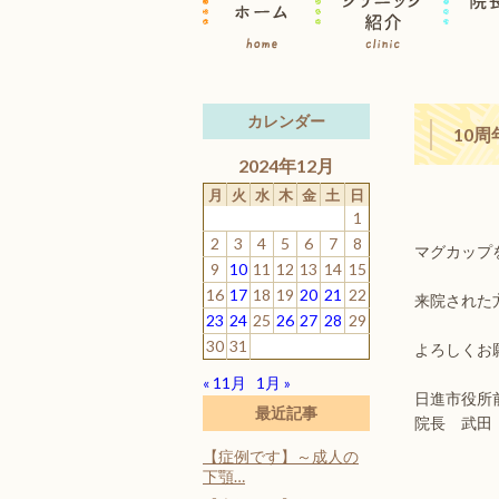
カレンダー
10
2024年12月
月
火
水
木
金
土
日
1
2
3
4
5
6
7
8
マグカップ
9
10
11
12
13
14
15
16
17
18
19
20
21
22
来院された
23
24
25
26
27
28
29
30
31
よろしくお
« 11月
1月 »
日進市役所
最近記事
院長 武田
【症例です】～成人の
下顎…