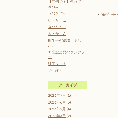
【症例です】倒れてし
まっ…
うなぎパイ
«
前の記事
い・ち・ご
きびだんご
み・か・ん
衛生士が退職しまし
た。
開業記念品のタンブラ
ー
紅芋タルト
でこぽん
アーカイブ
2026年7月
(1)
2026年6月
(5)
2026年5月
(4)
2026年3月
(7)