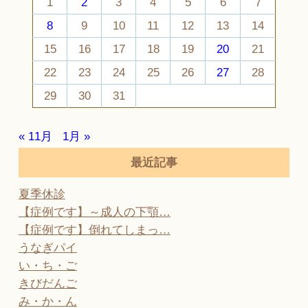
1
2
3
4
5
6
7
8
9
10
11
12
13
14
15
16
17
18
19
20
21
22
23
24
25
26
27
28
29
30
31
« 11月
1月 »
最近記事
夏季休診
【症例です】～成人の下顎…
【症例です】倒れてしまっ…
うなぎパイ
い・ち・ご
きびだんご
み・か・ん