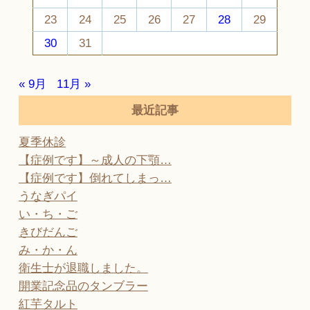
23
24
25
26
27
28
29
30
31
« 9月
11月 »
最近記事
夏季休診
【症例です】～成人の下顎…
【症例です】倒れてしまっ…
うなぎパイ
い・ち・ご
きびだんご
み・か・ん
衛生士が退職しました。
開業記念品のタンブラー
紅芋タルト